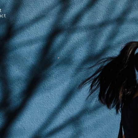
t
act