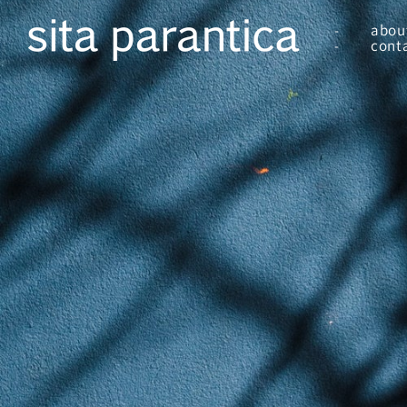
コンテ
ンツに
abou
進む
cont